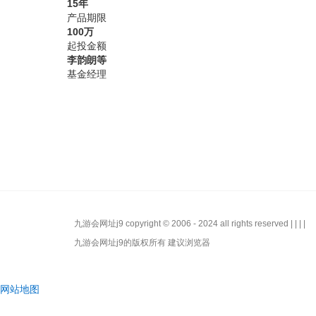
15年
产品期限
100万
起投金额
李韵朗
等
基金经理
九游会网址j9 copyright © 2006 - 2024 all rights reserved | | | |
九游会网址j9的版权所有 建议浏览器
网站地图