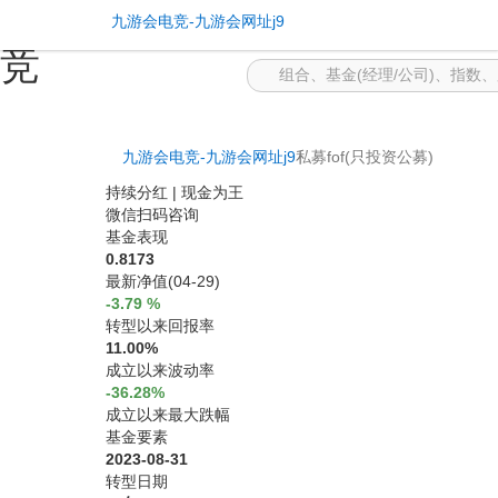
私募fof产品列表 -九游会电
九游会电竞-九游会网址j9
竞
九游会电竞-九游会网址j9
私募fof(只投资公募)
持续分红
|
现金为王
微信扫码咨询
基金表现
0.8173
最新净值(04-29)
-3.79 %
转型以来回报率
11.00%
成立以来波动率
-36.28%
成立以来最大跌幅
基金要素
2023-08-31
转型日期