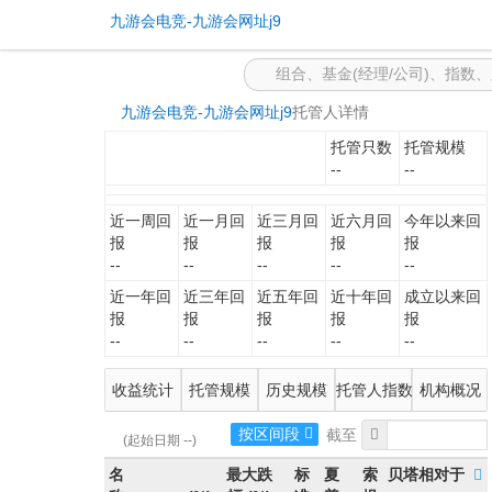
-九游会电竞
九游会电竞-九游会网址j9
九游会电竞-九游会网址j9
托管人详情
托管只数
托管规模
--
--
近一周回
近一月回
近三月回
近六月回
今年以来回
报
报
报
报
报
--
--
--
--
--
近一年回
近三年回
近五年回
近十年回
成立以来回
报
报
报
报
报
--
--
--
--
--
收益统计
托管规模
历史规模
托管人指数
机构概况
按区间段
(起始日期 --)
名
最大跌
标
夏
索
贝塔相对于