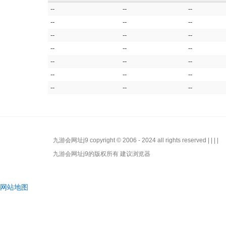
--
--
--
--
--
--
--
--
--
--
--
--
--
--
--
--
--
--
--
--
--
九游会网址j9 copyright © 2006 - 2024 all rights reserved | | | |
九游会网址j9的版权所有 建议浏览器
网站地图