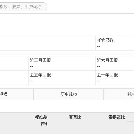
托管只数
--
近三月回报
近六月回报
--
--
近五年回报
近十年回报
--
--
规模
历史规模
托
标准差
夏普比
索提诺比
(%)