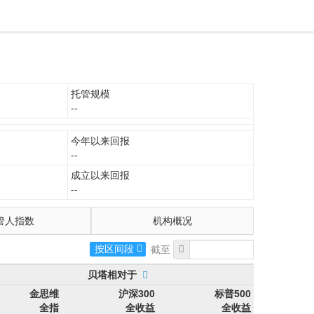
托管规模
--
今年以来回报
--
成立以来回报
--
管人指数
机构概况
按区间段
贝塔相对于
金思维
沪深300
标普500
全指
全收益
全收益