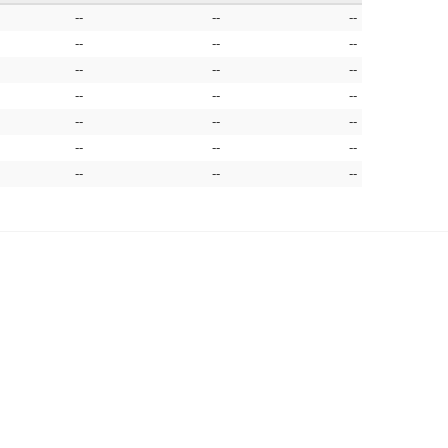
--
--
--
--
--
--
--
--
--
--
--
--
--
--
--
--
--
--
--
--
--