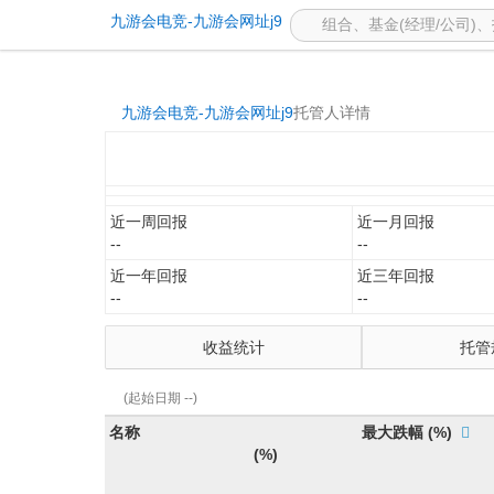
-九游会电竞
九游会电竞-九游会网址j9
九游会电竞-九游会网址j9
托管人详情
近一周回报
近一月回报
--
--
近一年回报
近三年回报
--
--
收益统计
托管
(起始日期 --)
名称
最大跌幅
(%)
(%)