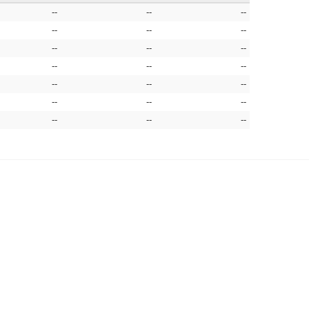
--
--
--
--
--
--
--
--
--
--
--
--
--
--
--
--
--
--
--
--
--