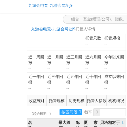
-九游会电竞
九游会电竞-九游会网址j9
九游会电竞-九游会网址j9
托管人详情
托管只数
托管规模
--
--
近一周回
近一月回
近三月回
近六月回
今年以来回
报
报
报
报
报
--
--
--
--
--
近一年回
近三年回
近五年回
近十年回
成立以来回
报
报
报
报
报
--
--
--
--
--
收益统计
托管规模
历史规模
托管人指数
机构概况
按区间段
(起始日期 --)
名
最大跌
标
夏
索
贝塔相对于