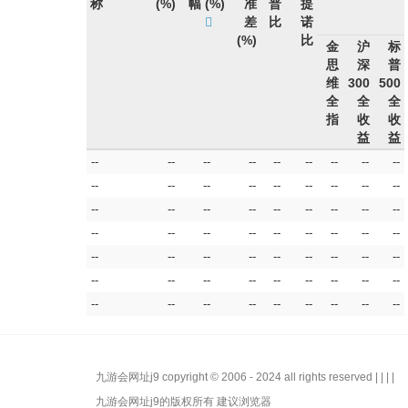
称
(%)
幅
(%)
准
普
提
差
比
诺
(%)
比
金
沪
标
思
深
普
维
300
500
全
全
全
指
收
收
益
益
--
--
--
--
--
--
--
--
--
--
--
--
--
--
--
--
--
--
--
--
--
--
--
--
--
--
--
--
--
--
--
--
--
--
--
--
--
--
--
--
--
--
--
--
--
--
--
--
--
--
--
--
--
--
--
--
--
--
--
--
--
--
--
九游会网址j9 copyright © 2006 - 2024 all rights reserved | | | |
九游会网址j9的版权所有 建议浏览器