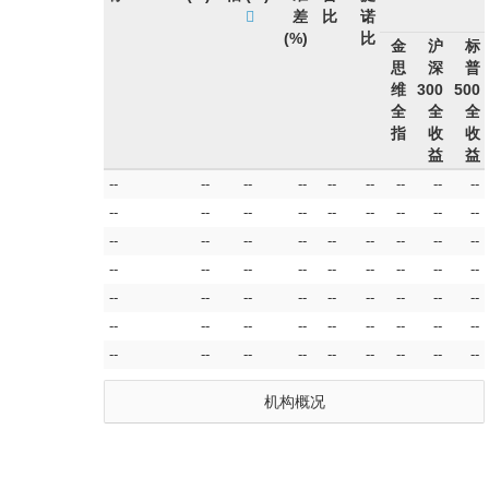
差
比
诺
(%)
比
金
沪
标
思
深
普
维
300
500
全
全
全
指
收
收
益
益
--
--
--
--
--
--
--
--
--
--
--
--
--
--
--
--
--
--
--
--
--
--
--
--
--
--
--
--
--
--
--
--
--
--
--
--
--
--
--
--
--
--
--
--
--
--
--
--
--
--
--
--
--
--
--
--
--
--
--
--
--
--
--
机构概况