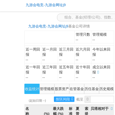
-九游会电竞
九游会电竞-九游会网址j9
九游会电竞-九游会网址j9
基金公司详情
管理只数
管理规模
--
--
近一周回
近一月回
近三月回
近六月回
今年以来回
报
报
报
报
报
--
--
--
--
--
近一年回
近三年回
近五年回
近十年回
成立以来回
报
报
报
报
报
--
--
--
--
--
收益统计
管理规模
股票资产估值
在管基金列表
历任基金经理
历史规模
按区间段
(起始日期 --)
名
最大跌
标
夏
索
贝塔相对于
称
(%)
幅
(%)
准
普
提