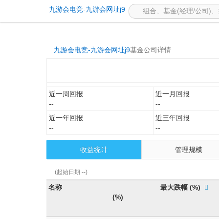
-九游会电竞
九游会电竞-九游会网址j9
九游会电竞-九游会网址j9
基金公司详情
近一周回报
近一月回报
--
--
近一年回报
近三年回报
--
--
收益统计
管理规模
(起始日期 --)
名称
最大跌幅
(%)
(%)