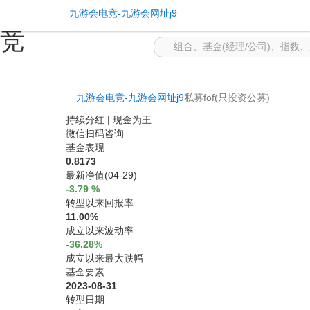
私募fof产品列表 -九游会电
九游会电竞-九游会网址j9
竞
九游会电竞-九游会网址j9
私募fof(只投资公募)
持续分红
|
现金为王
微信扫码咨询
基金表现
0.8173
最新净值(04-29)
-3.79 %
转型以来回报率
11.00%
成立以来波动率
-36.28%
成立以来最大跌幅
基金要素
2023-08-31
转型日期