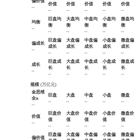
偏价值
价值
价值
价值
价值
价值
--
--
--
--
--
--
巨盘均
大盘均
中盘均
小盘均
微盘均
均衡
衡
衡
衡
衡
衡
--
--
--
--
--
--
巨盘偏
大盘偏
中盘偏
小盘偏
微盘偏
偏成长
成长
成长
成长
成长
成长
--
--
--
--
--
--
巨盘成
大盘成
中盘成
小盘成
微盘成
成长
长
长
长
长
长
--
--
--
--
--
--
规模
(万亿元)
金思维
巨盘
大盘
中盘
小盘
微盘
全a
--
--
--
--
--
--
巨盘价
大盘价
中盘价
小盘价
微盘价
价值
值
值
值
值
值
--
--
--
--
--
--
巨盘偏
大盘偏
中盘偏
小盘偏
微盘偏
偏价值