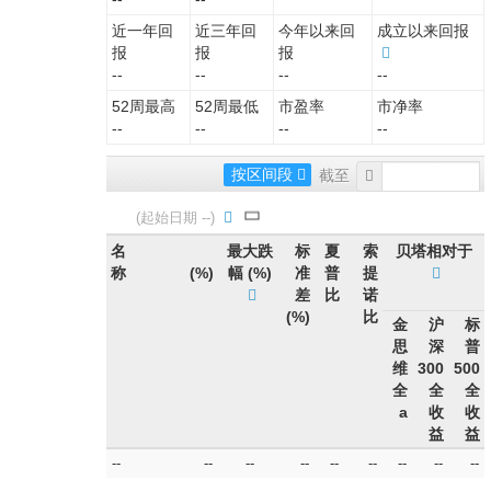
近一年回
近三年回
今年以来回
成立以来回报
报
报
报
--
--
--
--
52周最高
52周最低
市盈率
市净率
--
--
--
--
按区间段
(起始日期 --)
名
最大跌
标
夏
索
贝塔相对于
称
(%)
幅
(%)
准
普
提
差
比
诺
(%)
比
金
沪
标
思
深
普
维
300
500
全
全
全
a
收
收
益
益
--
--
--
--
--
--
--
--
--