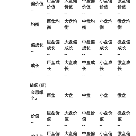
巨盘偏
大盘偏
中盘偏
小盘偏
微盘偏
偏价值
价值
价值
价值
价值
价值
--
--
--
--
--
--
巨盘均
大盘均
中盘均
小盘均
微盘均
均衡
衡
衡
衡
衡
衡
--
--
--
--
--
--
巨盘偏
大盘偏
中盘偏
小盘偏
微盘偏
偏成长
成长
成长
成长
成长
成长
--
--
--
--
--
--
巨盘成
大盘成
中盘成
小盘成
微盘成
成长
长
长
长
长
长
--
--
--
--
--
--
估值
(倍)
金思维
巨盘
大盘
中盘
小盘
微盘
全a
--
--
--
--
--
--
巨盘价
大盘价
中盘价
小盘价
微盘价
价值
值
值
值
值
值
--
--
--
--
--
--
巨盘偏
大盘偏
中盘偏
小盘偏
微盘偏