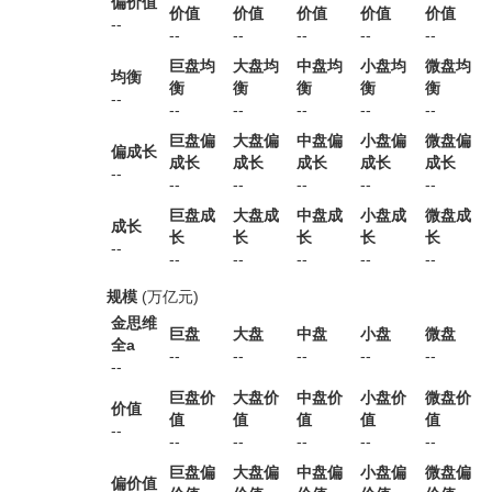
偏价值
价值
价值
价值
价值
价值
--
--
--
--
--
--
巨盘均
大盘均
中盘均
小盘均
微盘均
均衡
衡
衡
衡
衡
衡
--
--
--
--
--
--
巨盘偏
大盘偏
中盘偏
小盘偏
微盘偏
偏成长
成长
成长
成长
成长
成长
--
--
--
--
--
--
巨盘成
大盘成
中盘成
小盘成
微盘成
成长
长
长
长
长
长
--
--
--
--
--
--
规模
(万亿元)
金思维
巨盘
大盘
中盘
小盘
微盘
全a
--
--
--
--
--
--
巨盘价
大盘价
中盘价
小盘价
微盘价
价值
值
值
值
值
值
--
--
--
--
--
--
巨盘偏
大盘偏
中盘偏
小盘偏
微盘偏
偏价值