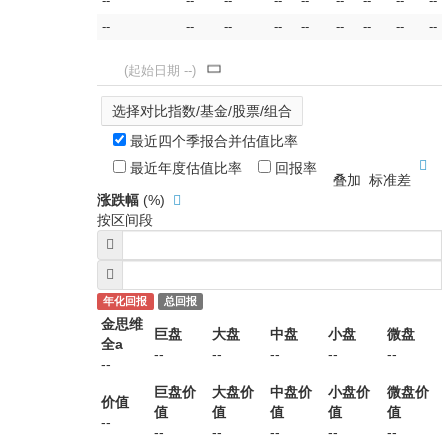
--
--
--
--
--
--
--
--
--
--
--
--
--
--
--
--
--
--
(起始日期 --)
选择对比指数/基金/股票/组合
最近四个季报合并估值比率
最近年度估值比率
回报率
涨跌幅
(%)
按区间段
年化回报
总回报
金思维
巨盘
大盘
中盘
小盘
微盘
全a
--
--
--
--
--
--
巨盘价
大盘价
中盘价
小盘价
微盘价
价值
值
值
值
值
值
--
--
--
--
--
--