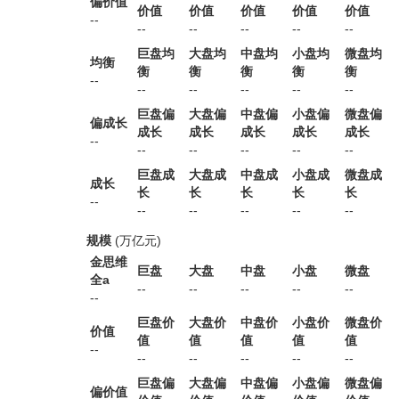
偏价值
价值
价值
价值
价值
价值
--
--
--
--
--
--
巨盘均
大盘均
中盘均
小盘均
微盘均
均衡
衡
衡
衡
衡
衡
--
--
--
--
--
--
巨盘偏
大盘偏
中盘偏
小盘偏
微盘偏
偏成长
成长
成长
成长
成长
成长
--
--
--
--
--
--
巨盘成
大盘成
中盘成
小盘成
微盘成
成长
长
长
长
长
长
--
--
--
--
--
--
规模
(万亿元)
金思维
巨盘
大盘
中盘
小盘
微盘
全a
--
--
--
--
--
--
巨盘价
大盘价
中盘价
小盘价
微盘价
价值
值
值
值
值
值
--
--
--
--
--
--
巨盘偏
大盘偏
中盘偏
小盘偏
微盘偏
偏价值