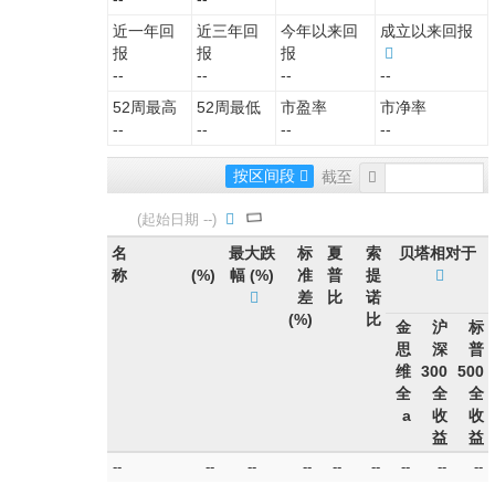
近一年回
近三年回
今年以来回
成立以来回报
报
报
报
--
--
--
--
52周最高
52周最低
市盈率
市净率
--
--
--
--
按区间段
(起始日期 --)
名
最大跌
标
夏
索
贝塔相对于
称
(%)
幅
(%)
准
普
提
差
比
诺
(%)
比
金
沪
标
思
深
普
维
300
500
全
全
全
a
收
收
益
益
--
--
--
--
--
--
--
--
--