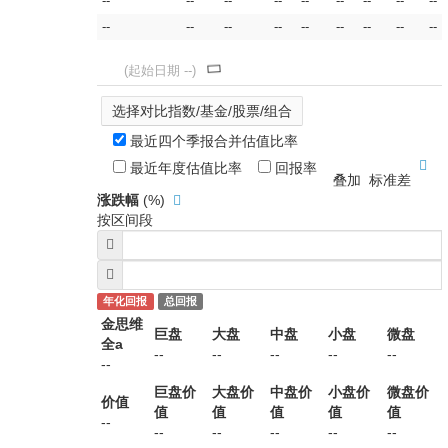
--
--
--
--
--
--
--
--
--
--
--
--
--
--
--
--
--
--
(起始日期 --)
选择对比指数/基金/股票/组合
最近四个季报合并估值比率
最近年度估值比率
回报率
涨跌幅
(%)
按区间段
年化回报
总回报
金思维
巨盘
大盘
中盘
小盘
微盘
全a
--
--
--
--
--
--
巨盘价
大盘价
中盘价
小盘价
微盘价
价值
值
值
值
值
值
--
--
--
--
--
--