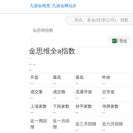
金思维指数 -九游会电竞
九游会电竞-九游会网址j9
金思维指数
导出
金思维全a指数
--
--
--
--
开盘
最高
最低
昨收
--
--
--
--
成交量
成交额
流通市值
总市值
--
--
--
--
上涨家数
下跌家数
持平家数
停牌家数
--
--
--
--
近一周回
近一月回
近三月回报
近六月回报
报
报
--
--
--
--