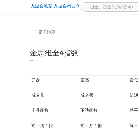
金思维指数 -九游会电竞
九游会电竞-九游会网址j9
金思维指数
金思维全a指数
--
--
--
--
开盘
最高
最
--
--
--
成交量
成交额
流
--
--
--
上涨家数
下跌家数
持
--
--
--
近一周回报
近一月回报
近
--
--
--