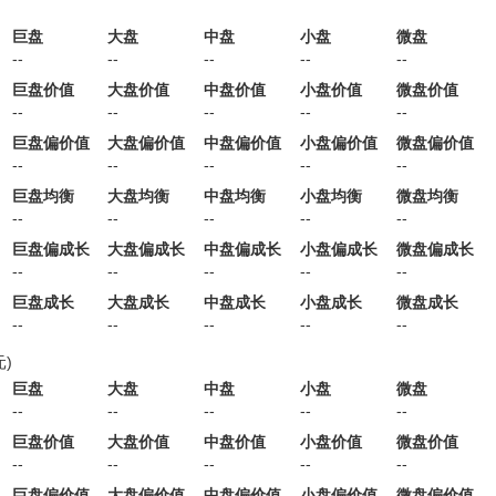
巨盘
大盘
中盘
小盘
微盘
--
--
--
--
--
巨盘价值
大盘价值
中盘价值
小盘价值
微盘价值
--
--
--
--
--
巨盘偏价值
大盘偏价值
中盘偏价值
小盘偏价值
微盘偏价值
--
--
--
--
--
巨盘均衡
大盘均衡
中盘均衡
小盘均衡
微盘均衡
--
--
--
--
--
巨盘偏成长
大盘偏成长
中盘偏成长
小盘偏成长
微盘偏成长
--
--
--
--
--
巨盘成长
大盘成长
中盘成长
小盘成长
微盘成长
--
--
--
--
--
元)
巨盘
大盘
中盘
小盘
微盘
--
--
--
--
--
巨盘价值
大盘价值
中盘价值
小盘价值
微盘价值
--
--
--
--
--
巨盘偏价值
大盘偏价值
中盘偏价值
小盘偏价值
微盘偏价值