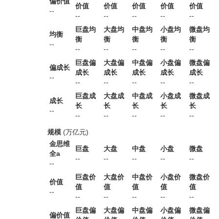
偏价值
价值
价值
价值
价值
价值
--
--
--
--
--
--
巨盘均
大盘均
中盘均
小盘均
微盘均
均衡
衡
衡
衡
衡
衡
--
--
--
--
--
--
巨盘偏
大盘偏
中盘偏
小盘偏
微盘偏
偏成长
成长
成长
成长
成长
成长
--
--
--
--
--
--
巨盘成
大盘成
中盘成
小盘成
微盘成
成长
长
长
长
长
长
--
--
--
--
--
--
规模
(万亿元)
金思维
巨盘
大盘
中盘
小盘
微盘
全a
--
--
--
--
--
--
巨盘价
大盘价
中盘价
小盘价
微盘价
价值
值
值
值
值
值
--
--
--
--
--
--
巨盘偏
大盘偏
中盘偏
小盘偏
微盘偏
偏价值