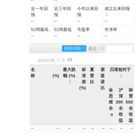
近一年回
近三年回
今年以来回
成立以来回报
报
报
报
--
--
--
--
52周最高
52周最低
市盈率
市净率
--
--
--
--
按区间段
(起始日期 --)
名
最大跌
标
夏
索
贝塔相对于
称
(%)
幅
(%)
准
普
提
差
比
诺
(%)
比
金
沪
标
思
深
普
维
300
500
全
全
全
a
收
收
益
益
--
--
--
--
--
--
--
--
--