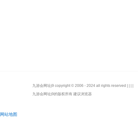
九游会网址j9 copyright © 2006 - 2024 all rights reserved | | | |
九游会网址j9的版权所有 建议浏览器
网站地图