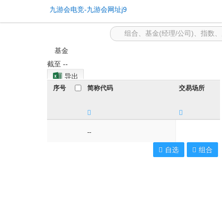
etf基金 -九游会电竞
九游会电竞-九游会网址j9
基金
截至
--
导出
序号
简称代码
交易场所
--
自选
组合