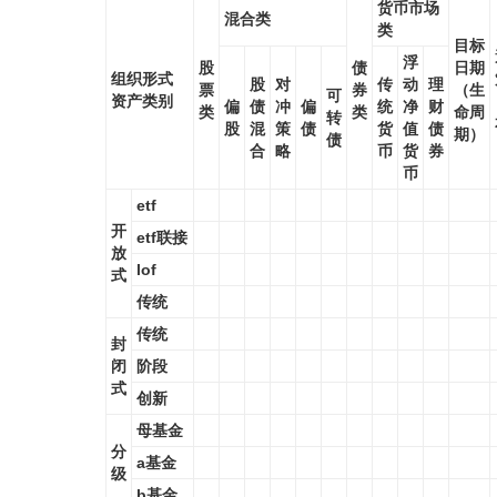
货币市场
混合类
类
目标
浮
股
债
日期
组织形式
股
对
传
动
理
票
券
（生
可
资产类别
偏
债
冲
偏
统
净
财
类
类
命周
转
股
混
策
债
货
值
债
期）
债
合
略
币
货
券
币
etf
开
etf联接
放
lof
式
传统
传统
封
闭
阶段
式
创新
母基金
分
a基金
级
b基金