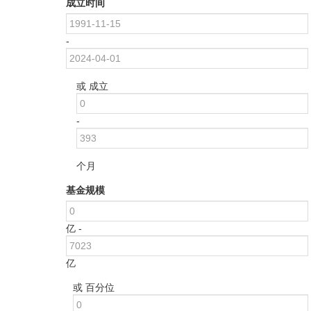
成立时间
-
或 成立
-
个月
基金规模
亿 -
亿
或 百分位