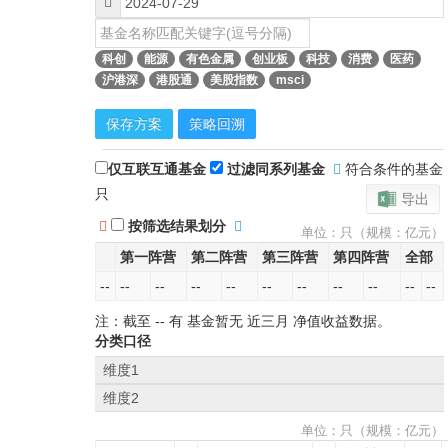
科创
能源
有色金属
创业板
科技
消费
医药
沪港深
港股通
美股指数
msci
保存方案
策略回溯
仅互联互通基金
过滤同系列基金
符合条件的基金
只
导出
按筛选结果划分
单位：只（规模：亿元）
第一阵营
第二阵营
第三阵营
第四阵营
全部
--
--
--
--
--
--
--
--
--
--
--
注：截至
--
有 基金暂无
近三月
净值收益数据。
分类口径
维度1
维度2
单位：只（规模：亿元）