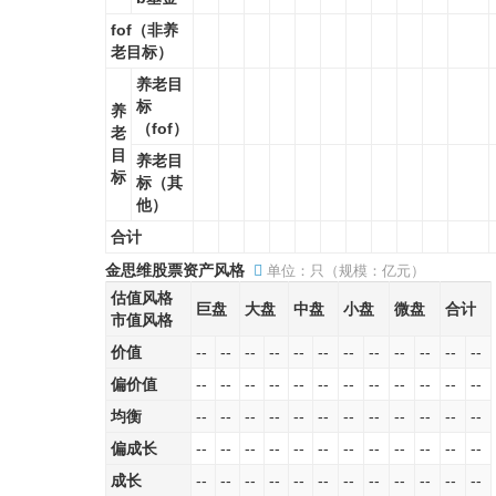
fof（非养
老目标）
养老目
标
养
（fof）
老
目
养老目
标
标（其
他）
合计
金思维股票资产风格
单位：只（规模：亿元）
估值风格
巨盘
大盘
中盘
小盘
微盘
合计
市值风格
价值
--
--
--
--
--
--
--
--
--
--
--
--
偏价值
--
--
--
--
--
--
--
--
--
--
--
--
均衡
--
--
--
--
--
--
--
--
--
--
--
--
偏成长
--
--
--
--
--
--
--
--
--
--
--
--
成长
--
--
--
--
--
--
--
--
--
--
--
--