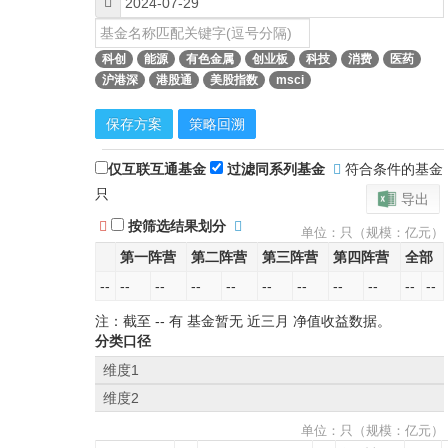
科创
能源
有色金属
创业板
科技
消费
医药
沪港深
港股通
美股指数
msci
保存方案
策略回溯
仅互联互通基金
过滤同系列基金
符合条件的基金
只
导出
按筛选结果划分
单位：只（规模：亿元）
第一阵营
第二阵营
第三阵营
第四阵营
全部
--
--
--
--
--
--
--
--
--
--
--
注：截至
--
有 基金暂无
近三月
净值收益数据。
分类口径
维度1
维度2
单位：只（规模：亿元）