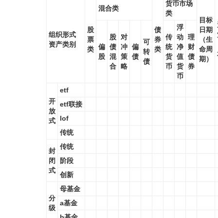
货币市场
混合类
类
目标
浮
股
债
日期
组织形式
股
对
传
动
理
票
券
（生
可
资产类别
偏
债
冲
偏
统
净
财
类
类
命周
转
股
混
策
债
货
值
债
期）
债
合
略
币
货
券
币
etf
开
etf联接
放
lof
式
传统
传统
封
闭
阶段
式
创新
母基金
分
a基金
级
b基金