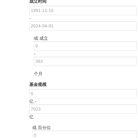
成立时间
-
或 成立
-
个月
基金规模
亿 -
亿
或 百分位