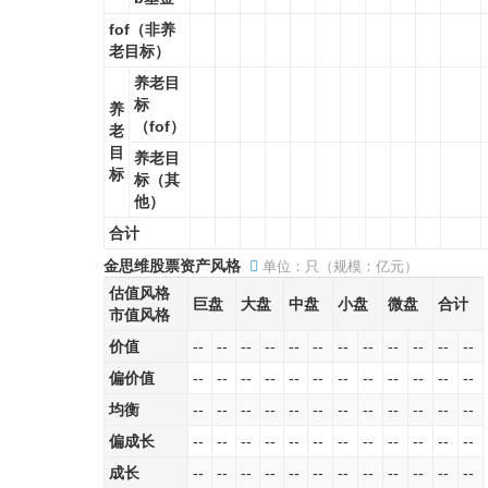
fof（非养
老目标）
养老目
标
养
（fof）
老
目
养老目
标
标（其
他）
合计
金思维股票资产风格
单位：只（规模：亿元）
估值风格
巨盘
大盘
中盘
小盘
微盘
合计
市值风格
价值
--
--
--
--
--
--
--
--
--
--
--
--
偏价值
--
--
--
--
--
--
--
--
--
--
--
--
均衡
--
--
--
--
--
--
--
--
--
--
--
--
偏成长
--
--
--
--
--
--
--
--
--
--
--
--
成长
--
--
--
--
--
--
--
--
--
--
--
--