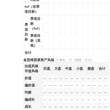
fof（非养
老目标）
养老目
标
养
（fof）
老
目
养老目
标
标（其
他）
合计
金思维股票资产风格
单位：只（规模：亿元）
估值风格
巨盘
大盘
中盘
小盘
微盘
合计
市值风格
价值
--
--
--
--
--
--
--
--
--
--
--
--
偏价值
--
--
--
--
--
--
--
--
--
--
--
--
均衡
--
--
--
--
--
--
--
--
--
--
--
--
偏成长
--
--
--
--
--
--
--
--
--
--
--
--
成长
--
--
--
--
--
--
--
--
--
--
--
--