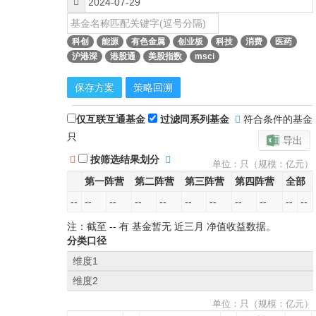
科创
能源
有色金属
创业板
科技
消费
医药
沪港深
港股通
美股指数
msci
保存方案
策略回溯
仅互联互通基金
过滤同系列基金
符合条件的基金
只
导出
按筛选结果划分
单位：只（规模：亿元）
第一阵营
第二阵营
第三阵营
第四阵营
全部
--
--
--
--
--
--
--
--
--
--
--
注：截至
--
有 基金暂无
近三月
净值收益数据。
分类口径
维度1
维度2
单位：只（规模：亿元）