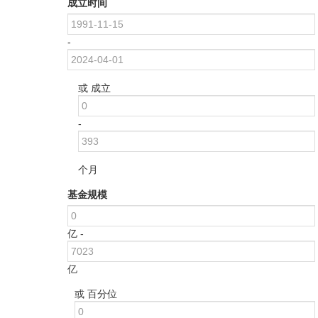
成立时间
-
或 成立
-
个月
基金规模
亿 -
亿
或 百分位