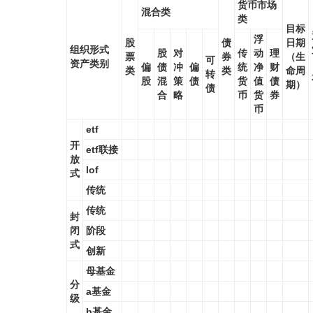
货币市场
混合类
类
目标
浮
股
债
日期
组织形式
股
对
传
动
理
票
券
（生
可
资产类别
偏
债
冲
偏
统
净
财
类
类
命周
转
股
混
策
债
货
值
债
期）
债
合
略
币
货
券
币
etf
开
etf联接
放
lof
式
传统
传统
封
闭
阶段
式
创新
母基金
分
a基金
级
b基金