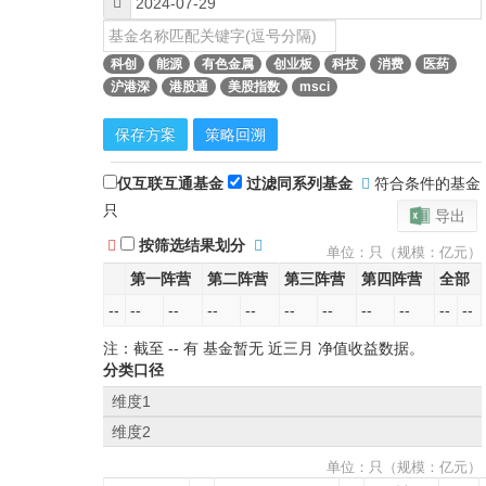
科创
能源
有色金属
创业板
科技
消费
医药
沪港深
港股通
美股指数
msci
保存方案
策略回溯
仅互联互通基金
过滤同系列基金
符合条件的基金
只
导出
按筛选结果划分
单位：只（规模：亿元）
第一阵营
第二阵营
第三阵营
第四阵营
全部
--
--
--
--
--
--
--
--
--
--
--
注：截至
--
有 基金暂无
近三月
净值收益数据。
分类口径
维度1
维度2
单位：只（规模：亿元）