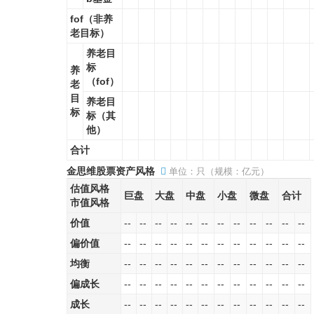
fof（非养
老目标）
养老目
标
养
（fof）
老
目
养老目
标
标（其
他）
合计
金思维股票资产风格
单位：只（规模：亿元）
估值风格
巨盘
大盘
中盘
小盘
微盘
合计
市值风格
价值
--
--
--
--
--
--
--
--
--
--
--
--
偏价值
--
--
--
--
--
--
--
--
--
--
--
--
均衡
--
--
--
--
--
--
--
--
--
--
--
--
偏成长
--
--
--
--
--
--
--
--
--
--
--
--
成长
--
--
--
--
--
--
--
--
--
--
--
--