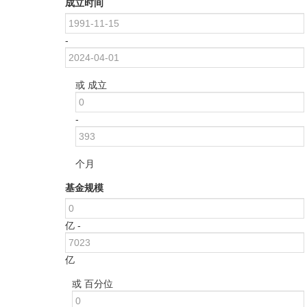
成立时间
-
或 成立
-
个月
基金规模
亿 -
亿
或 百分位