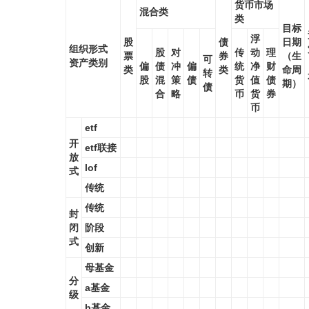
货币市场
混合类
类
目标
浮
股
债
日期
组织形式
股
对
传
动
理
票
券
（生
可
资产类别
偏
债
冲
偏
统
净
财
类
类
命周
转
股
混
策
债
货
值
债
期）
债
合
略
币
货
券
币
etf
开
etf联接
放
lof
式
传统
传统
封
闭
阶段
式
创新
母基金
分
a基金
级
b基金