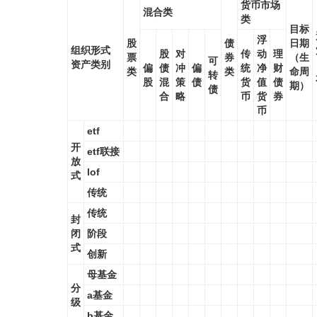
货币市场
混合类
类
目标
浮
股
债
日期
组织形式
股
对
传
动
理
票
券
（生
可
资产类别
偏
债
冲
偏
统
净
财
类
类
命周
转
股
混
策
债
货
值
债
期）
债
合
略
币
货
券
币
etf
开
etf联接
放
lof
式
传统
传统
封
闭
阶段
式
创新
母基金
分
a基金
级
b基金