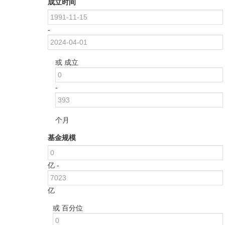
成立时间
-
或 成立
-
个月
基金规模
亿 -
亿
或 百分位