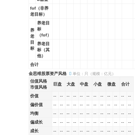
fof（非养
老目标）
养老目
标
养
（fof）
老
目
养老目
标
标（其
他）
合计
金思维股票资产风格
单位：只（规模：亿元）
估值风格
巨盘
大盘
中盘
小盘
微盘
合计
市值风格
价值
--
--
--
--
--
--
--
--
--
--
--
--
偏价值
--
--
--
--
--
--
--
--
--
--
--
--
均衡
--
--
--
--
--
--
--
--
--
--
--
--
偏成长
--
--
--
--
--
--
--
--
--
--
--
--
成长
--
--
--
--
--
--
--
--
--
--
--
--