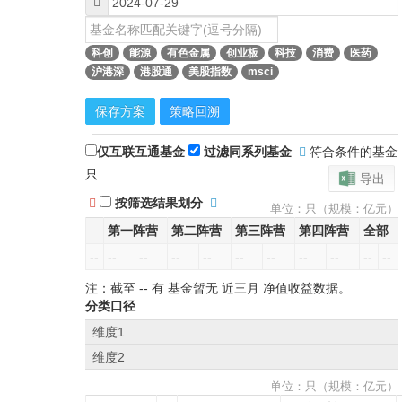
科创
能源
有色金属
创业板
科技
消费
医药
沪港深
港股通
美股指数
msci
保存方案
策略回溯
仅互联互通基金
过滤同系列基金
符合条件的基金
只
导出
按筛选结果划分
单位：只（规模：亿元）
第一阵营
第二阵营
第三阵营
第四阵营
全部
--
--
--
--
--
--
--
--
--
--
--
注：截至
--
有 基金暂无
近三月
净值收益数据。
分类口径
维度1
维度2
单位：只（规模：亿元）