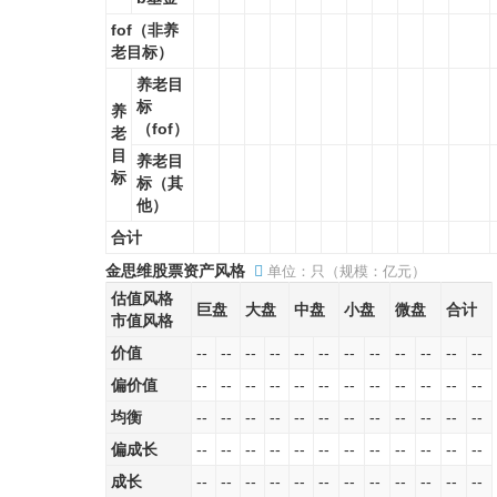
fof（非养
老目标）
养老目
标
养
（fof）
老
目
养老目
标
标（其
他）
合计
金思维股票资产风格
单位：只（规模：亿元）
估值风格
巨盘
大盘
中盘
小盘
微盘
合计
市值风格
价值
--
--
--
--
--
--
--
--
--
--
--
--
偏价值
--
--
--
--
--
--
--
--
--
--
--
--
均衡
--
--
--
--
--
--
--
--
--
--
--
--
偏成长
--
--
--
--
--
--
--
--
--
--
--
--
成长
--
--
--
--
--
--
--
--
--
--
--
--