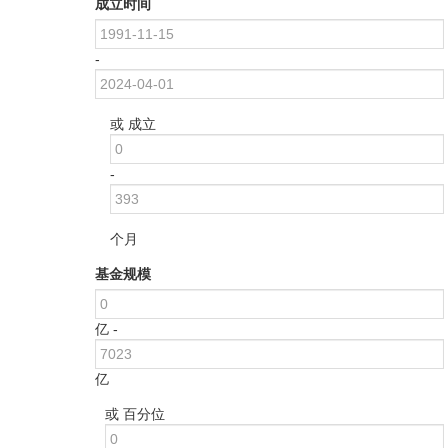
成立时间
-
或 成立
-
个月
基金规模
亿 -
亿
或 百分位