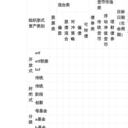
货币市场
混合类
类
目标
浮
股
债
日期
组织形式
股
对
传
动
理
票
券
（生
可
资产类别
偏
债
冲
偏
统
净
财
类
类
命周
转
股
混
策
债
货
值
债
期）
债
合
略
币
货
券
币
etf
开
etf联接
放
lof
式
传统
传统
封
闭
阶段
式
创新
母基金
分
a基金
级
b基金