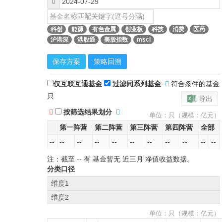
科创
能源
有色金属
创业板
科技
消费
医药
沪港深
港股通
美股指数
msci
保存方案
策略回溯
仅互联互通基金
过滤同系列基金
符合条件的基金
只
导出
按筛选结果划分
单位：只（规模：亿元）
第一阵营
第二阵营
第三阵营
第四阵营
全部
--
--
--
--
--
--
--
--
--
--
--
注：截至
--
有 基金暂无
近三月
净值收益数据。
分类口径
维度1
维度2
单位：只（规模：亿元）