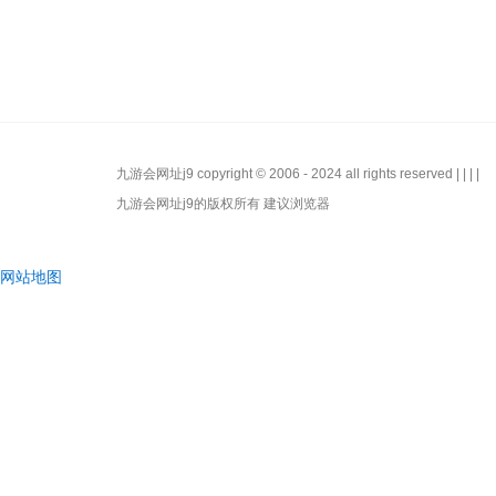
九游会网址j9 copyright © 2006 - 2024 all rights reserved | | | |
九游会网址j9的版权所有 建议浏览器
网站地图