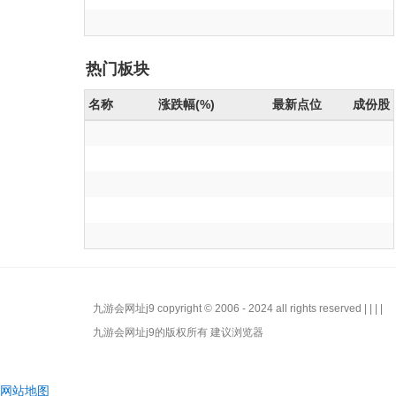
热门板块
名称
涨跌幅(%)
最新点位
成份股
九游会网址j9 copyright © 2006 - 2024 all rights reserved | | | |
九游会网址j9的版权所有 建议浏览器
网站地图