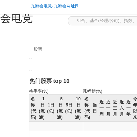
股票九游会网址j9首页 -九游
九游会电竞-九游会网址j9
会电竞
股票
--
--
--
热门股票 top 10
换手率(%)
涨幅榜(%)
名
1
5
10
名
涨
10
近
近
近
近
近
称
日
1日
日
5日
日
称
当
跌
日
一
一
三
六
一
(代
(流
(总)
(流
(总)
(流
(代
日
幅
(总)
周
月
月
月
年
码)
通)
通)
通)
码)
(%)