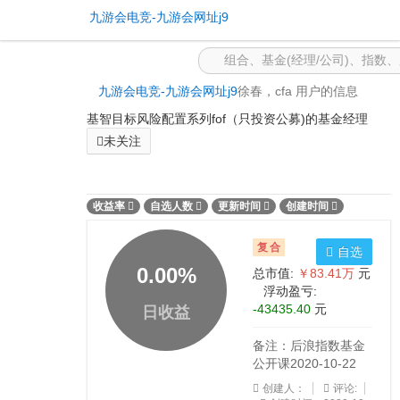
公开组合 -九游会电竞
九游会电竞-九游会网址j9
九游会电竞-九游会网址j9
徐春，cfa 用户的信息
基智目标风险配置系列fof（只投资公募)的基金经理
未关注
收益率
自选人数
更新时间
创建时间
复合
自选
0.00
%
总市值:
￥83.41万
元
浮动盈亏:
-43435.40
元
日收益
备注：后浪指数基金
公开课2020-10-22
创建人：
评论: