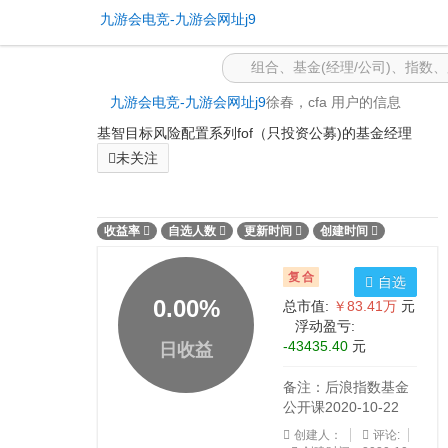
公开组合 -九游会电竞
九游会电竞-九游会网址j9
九游会电竞-九游会网址j9
徐春，cfa 用户的信息
基智目标风险配置系列fof（只投资公募)的基金经理
未关注
收益率
自选人数
更新时间
创建时间
复合
自选
0.00
%
总市值:
￥83.41万
元
浮动盈亏:
-43435.40
元
日收益
备注：后浪指数基金
公开课2020-10-22
创建人：
评论: