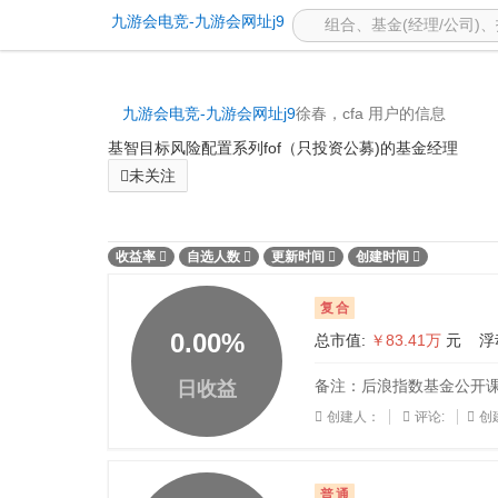
公开组合 -九游会电竞
九游会电竞-九游会网址j9
九游会电竞-九游会网址j9
徐春，cfa 用户的信息
基智目标风险配置系列fof（只投资公募)的基金经理
未关注
收益率
自选人数
更新时间
创建时间
复合
0.00
%
总市值:
￥83.41万
元 浮
备注：后浪指数基金公开课20
日收益
创建人：
评论:
创建
普通