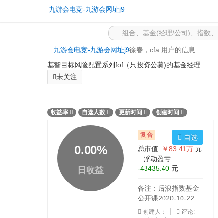
公开组合 -九游会电竞
九游会电竞-九游会网址j9
九游会电竞-九游会网址j9
徐春，cfa 用户的信息
基智目标风险配置系列fof（只投资公募)的基金经理
未关注
收益率
自选人数
更新时间
创建时间
复合
自选
0.00
%
总市值:
￥83.41万
元
浮动盈亏:
-43435.40
元
日收益
备注：后浪指数基金
公开课2020-10-22
创建人：
评论: