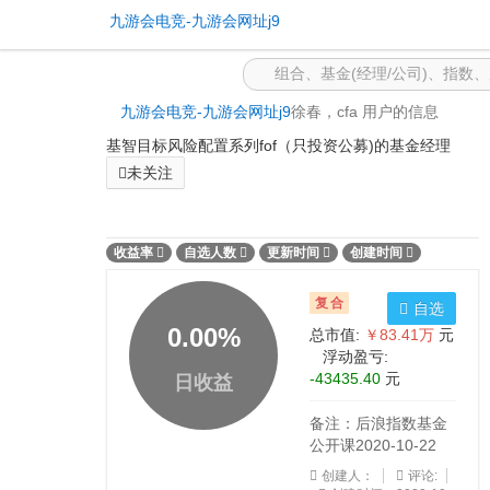
公开组合 -九游会电竞
九游会电竞-九游会网址j9
九游会电竞-九游会网址j9
徐春，cfa 用户的信息
基智目标风险配置系列fof（只投资公募)的基金经理
未关注
收益率
自选人数
更新时间
创建时间
复合
自选
0.00
%
总市值:
￥83.41万
元
浮动盈亏:
-43435.40
元
日收益
备注：后浪指数基金
公开课2020-10-22
创建人：
评论: