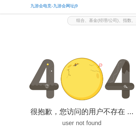
找不到内容 -九游会电竞
九游会电竞-九游会网址j9
很抱歉，您访问的用户不存在 ...
user not found