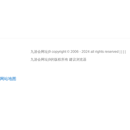
九游会网址j9 copyright © 2006 - 2024 all rights reserved | | | |
九游会网址j9的版权所有 建议浏览器
网站地图