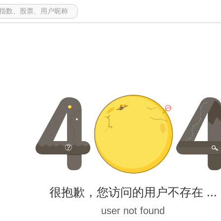
很抱歉，您访问的用户不存在 ...
user not found