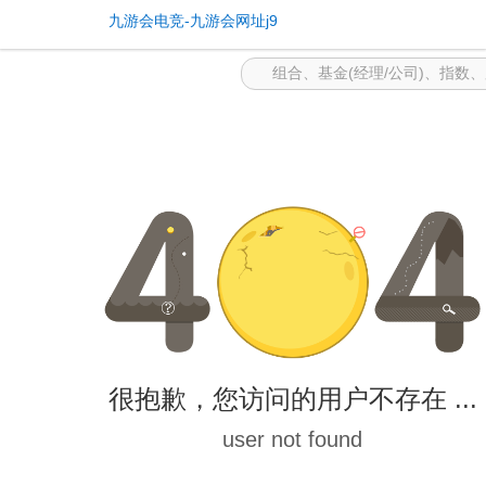
找不到内容 -九游会电竞
九游会电竞-九游会网址j9
很抱歉，您访问的用户不存在 ...
user not found