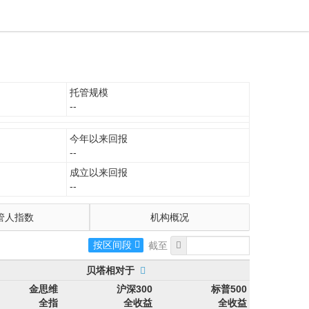
托管规模
--
今年以来回报
--
成立以来回报
--
管人指数
机构概况
按区间段
贝塔相对于
金思维
沪深300
标普500
全指
全收益
全收益