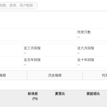
托管只数
--
近三月回报
近六月回报
--
--
近五年回报
近十年回报
--
--
规模
历史规模
托
标准差
夏普比
索提诺比
(%)