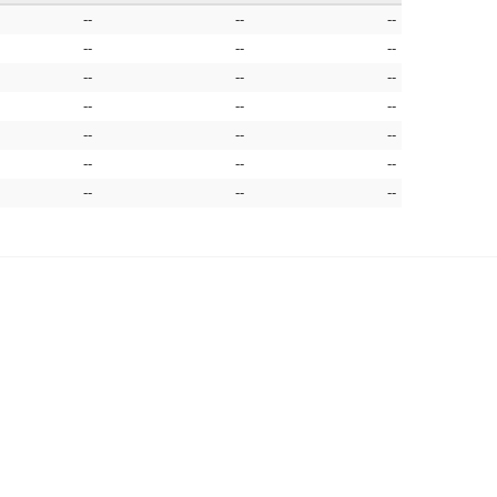
--
--
--
--
--
--
--
--
--
--
--
--
--
--
--
--
--
--
--
--
--