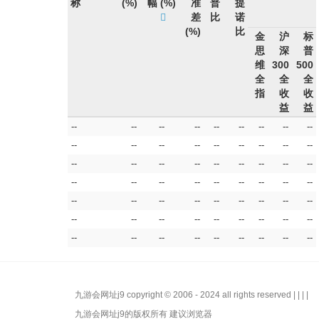
称
(%)
幅
(%)
准
普
提
差
比
诺
(%)
比
金
沪
标
思
深
普
维
300
500
全
全
全
指
收
收
益
益
--
--
--
--
--
--
--
--
--
--
--
--
--
--
--
--
--
--
--
--
--
--
--
--
--
--
--
--
--
--
--
--
--
--
--
--
--
--
--
--
--
--
--
--
--
--
--
--
--
--
--
--
--
--
--
--
--
--
--
--
--
--
--
九游会网址j9 copyright © 2006 - 2024 all rights reserved | | | |
九游会网址j9的版权所有 建议浏览器