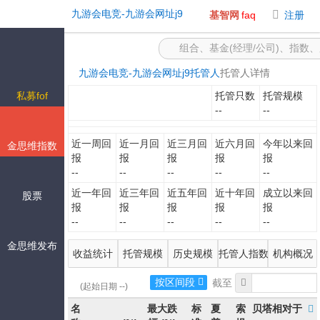
-九游会电竞
九游会电竞-九游会网址j9
基智网
faq
注册
九游会电竞-九游会网址j9
托管人
托管人详情
私募fof
托管只数
托管规模
--
--
近一周回
近一月回
近三月回
近六月回
今年以来回
金思维指数
报
报
报
报
报
--
--
--
--
--
近一年回
近三年回
近五年回
近十年回
成立以来回
股票
报
报
报
报
报
--
--
--
--
--
金思维发布
收益统计
托管规模
历史规模
托管人指数
机构概况
按区间段
(起始日期 --)
名
最大跌
标
夏
索
贝塔相对于