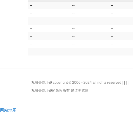
--
--
--
--
--
--
--
--
--
--
--
--
--
--
--
--
--
--
--
--
--
九游会网址j9 copyright © 2006 - 2024 all rights reserved | | | |
九游会网址j9的版权所有 建议浏览器
网站地图