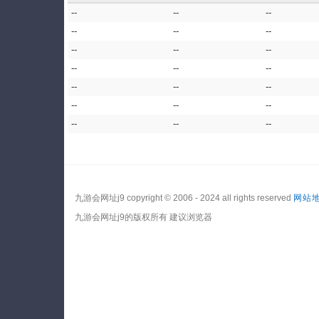
--
--
--
--
--
--
--
--
--
--
--
--
--
--
--
--
--
--
--
--
--
九游会网址j9 copyright © 2006 - 2024 all rights reserved
网站
九游会网址j9的版权所有 建议浏览器
网站地图