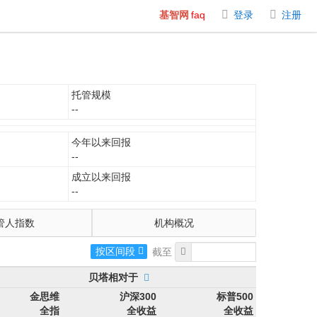
基智网
faq
登录
注册
托管规模
--
今年以来回报
--
成立以来回报
--
管人指数
机构概况
按区间段
贝塔相对于
金思维
沪深300
标普500
全指
全收益
全收益