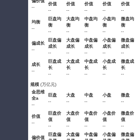
偏价值
价值
价值
价值
价值
价值
--
--
--
--
--
--
巨盘均
大盘均
中盘均
小盘均
微盘均
均衡
衡
衡
衡
衡
衡
--
--
--
--
--
--
巨盘偏
大盘偏
中盘偏
小盘偏
微盘偏
偏成长
成长
成长
成长
成长
成长
--
--
--
--
--
--
巨盘成
大盘成
中盘成
小盘成
微盘成
成长
长
长
长
长
长
--
--
--
--
--
--
规模
(万亿元)
金思维
巨盘
大盘
中盘
小盘
微盘
全a
--
--
--
--
--
--
巨盘价
大盘价
中盘价
小盘价
微盘价
价值
值
值
值
值
值
--
--
--
--
--
--
巨盘偏
大盘偏
中盘偏
小盘偏
微盘偏
偏价值