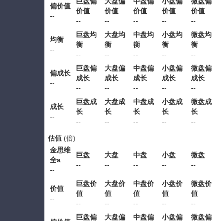
巨盘偏
大盘偏
中盘偏
小盘偏
微盘偏
偏价值
价值
价值
价值
价值
价值
--
--
--
--
--
--
巨盘均
大盘均
中盘均
小盘均
微盘均
均衡
衡
衡
衡
衡
衡
--
--
--
--
--
--
巨盘偏
大盘偏
中盘偏
小盘偏
微盘偏
偏成长
成长
成长
成长
成长
成长
--
--
--
--
--
--
巨盘成
大盘成
中盘成
小盘成
微盘成
成长
长
长
长
长
长
--
--
--
--
--
--
估值
(倍)
金思维
巨盘
大盘
中盘
小盘
微盘
全a
--
--
--
--
--
--
巨盘价
大盘价
中盘价
小盘价
微盘价
价值
值
值
值
值
值
--
--
--
--
--
--
巨盘偏
大盘偏
中盘偏
小盘偏
微盘偏