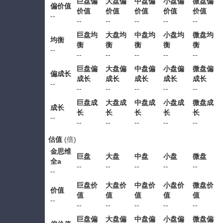
巨盘偏
大盘偏
中盘偏
小盘偏
微盘偏
偏价值
价值
价值
价值
价值
价值
--
--
--
--
--
--
巨盘均
大盘均
中盘均
小盘均
微盘均
均衡
衡
衡
衡
衡
衡
--
--
--
--
--
--
巨盘偏
大盘偏
中盘偏
小盘偏
微盘偏
偏成长
成长
成长
成长
成长
成长
--
--
--
--
--
--
巨盘成
大盘成
中盘成
小盘成
微盘成
成长
长
长
长
长
长
--
--
--
--
--
--
估值
(倍)
金思维
巨盘
大盘
中盘
小盘
微盘
全a
--
--
--
--
--
--
巨盘价
大盘价
中盘价
小盘价
微盘价
价值
值
值
值
值
值
--
--
--
--
--
--
巨盘偏
大盘偏
中盘偏
小盘偏
微盘偏