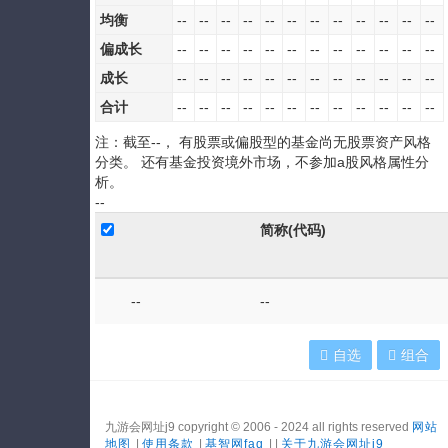
均衡
--
--
--
--
--
--
--
--
--
--
--
--
偏成长
--
--
--
--
--
--
--
--
--
--
--
--
成长
--
--
--
--
--
--
--
--
--
--
--
--
合计
--
--
--
--
--
--
--
--
--
--
--
--
注：截至
--
， 有股票或偏股型的基金尚无股票资产风格
分类。 还有基金投资境外市场，不参加a股风格属性分
析。
--
简称(代码)
--
--
自选
组合
九游会网址j9 copyright © 2006 - 2024 all rights reserved
网站
地图
|
使用条款
|
基智网faq
| |
关于九游会网址j9