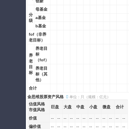
创新
母基金
分
a基金
级
b基金
fof（非养
老目标）
养老目
标
养
（fof）
老
目
养老目
标
标（其
他）
合计
金思维股票资产风格
单位：只（规模：亿元）
估值风格
巨盘
大盘
中盘
小盘
微盘
合计
市值风格
价值
--
--
--
--
--
--
--
--
--
--
--
--
偏价值
--
--
--
--
--
--
--
--
--
--
--
--