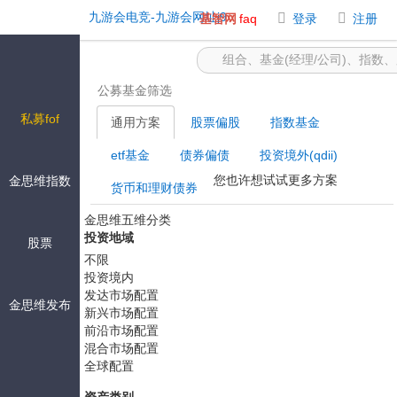
基金筛选 -九游会电竞
九游会电竞-九游会网址j9
基智网
faq
登录
注册
公募基金筛选
私募fof
通用方案
股票偏股
指数基金
etf基金
债券偏债
投资境外(qdii)
您也许想试试更多方案
金思维指数
货币和理财债券
金思维五维分类
投资地域
股票
不限
投资境内
发达市场配置
金思维发布
新兴市场配置
前沿市场配置
混合市场配置
全球配置