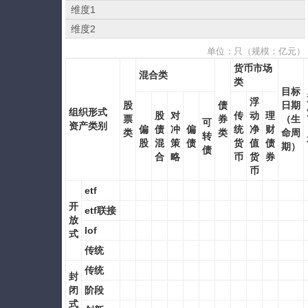
维度1
维度2
单位：只（规模：亿元）
货币市场
混合类
类
目标
浮
股
债
日期
组织形式
股
对
传
动
理
票
券
（生
可
资产类别
偏
债
冲
偏
统
净
财
类
类
命周
转
股
混
策
债
货
值
债
期）
债
合
略
币
货
券
币
etf
开
etf联接
放
lof
式
传统
传统
封
闭
阶段
式