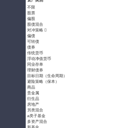
资产类别
不限
股票
偏股
股债混合
对冲策略
偏债
可转债
债券
传统货币
浮动净值货币
同业存单
理财债券
目标日期（生命周期）
避险策略（保本）
商品
贵金属
衍生品
房地产
另类混合
a类子基金
多资产混合
新基金