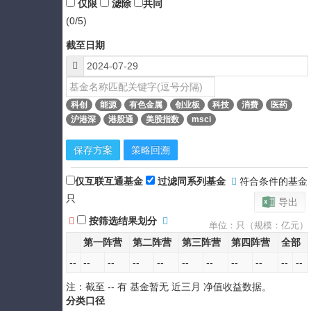
仅限
滤除
共同
(0/5)
截至日期
科创
能源
有色金属
创业板
科技
消费
医药
沪港深
港股通
美股指数
msci
保存方案
策略回溯
仅互联互通基金
过滤同系列基金
符合条件的基金
只
导出
按筛选结果划分
单位：只（规模：亿元）
第一阵营
第二阵营
第三阵营
第四阵营
全部
--
--
--
--
--
--
--
--
--
--
--
注：截至
--
有 基金暂无
近三月
净值收益数据。
分类口径