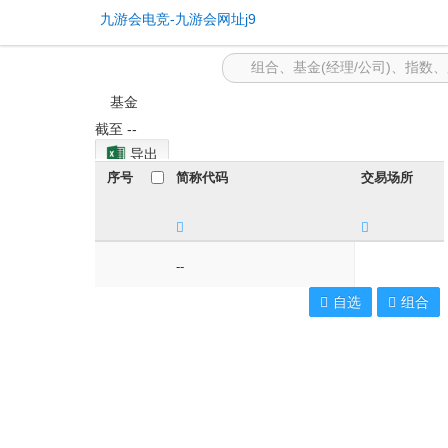
etf基金 -九游会电竞
九游会电竞-九游会网址j9
基金
截至
--
导出
序号
简称代码
交易场所
--
自选
组合