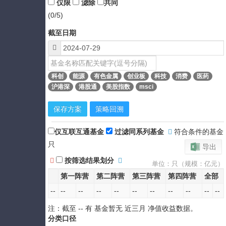
仅限
滤除
共同
(0/5)
截至日期
科创
能源
有色金属
创业板
科技
消费
医药
沪港深
港股通
美股指数
msci
保存方案
策略回溯
仅互联互通基金
过滤同系列基金
符合条件的基金
只
导出
按筛选结果划分
单位：只（规模：亿元）
第一阵营
第二阵营
第三阵营
第四阵营
全部
--
--
--
--
--
--
--
--
--
--
--
注：截至
--
有 基金暂无
近三月
净值收益数据。
分类口径