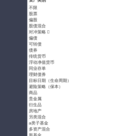
资产类别
不限
股票
偏股
股债混合
对冲策略
偏债
可转债
债券
传统货币
浮动净值货币
同业存单
理财债券
目标日期（生命周期）
避险策略（保本）
商品
贵金属
衍生品
房地产
另类混合
a类子基金
多资产混合
新基金