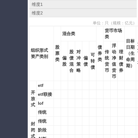
维度1
维度2
单位：只（规模：亿元）
货币市场
混合类
类
目标
浮
股
债
日期
组织形式
股
对
传
动
理
票
券
（生
可
资产类别
偏
债
冲
偏
统
净
财
类
类
命周
转
股
混
策
债
货
值
债
期）
债
合
略
币
货
券
币
etf
开
etf联接
放
lof
式
传统
传统
封
闭
阶段
式