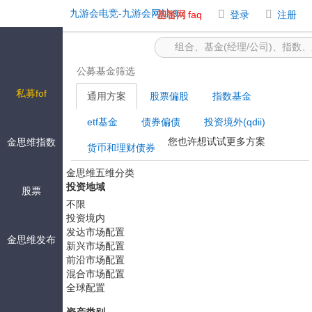
基金筛选 -九游会电竞
九游会电竞-九游会网址j9
基智网
faq
登录
注册
公募基金筛选
私募fof
通用方案
股票偏股
指数基金
etf基金
债券偏债
投资境外(qdii)
您也许想试试更多方案
金思维指数
货币和理财债券
金思维五维分类
投资地域
股票
不限
投资境内
发达市场配置
金思维发布
新兴市场配置
前沿市场配置
混合市场配置
全球配置