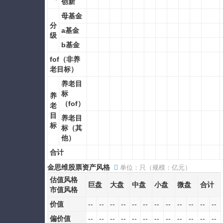
创新
母基金
分
a基金
级
b基金
fof（非养
老目标）
养老目
标
养
（fof）
老
目
养老目
标
标（其
他）
合计
金思维股票资产风格
单位：只（规模：亿元）
估值风格
巨盘
大盘
中盘
小盘
微盘
合计
市值风格
价值
--
--
--
--
--
--
--
--
--
--
--
--
偏价值
--
--
--
--
--
--
--
--
--
--
--
--