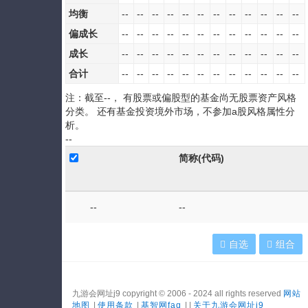
均衡
--
--
--
--
--
--
--
--
--
--
--
--
偏成长
--
--
--
--
--
--
--
--
--
--
--
--
成长
--
--
--
--
--
--
--
--
--
--
--
--
合计
--
--
--
--
--
--
--
--
--
--
--
--
注：截至
--
， 有股票或偏股型的基金尚无股票资产风格
分类。 还有基金投资境外市场，不参加a股风格属性分
析。
--
简称(代码)
--
--
自选
组合
九游会网址j9 copyright © 2006 - 2024 all rights reserved
网站
地图
|
使用条款
|
基智网faq
| |
关于九游会网址j9