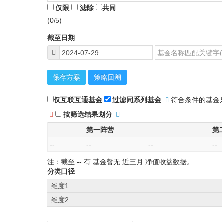
仅限
滤除
共同
(0/5)
截至日期
保存方案
策略回溯
仅互联互通基金
过滤同系列基金
符合条件的基金
按筛选结果划分
第一阵营
第
--
--
--
--
注：截至
--
有 基金暂无
近三月
净值收益数据。
分类口径
维度1
维度2