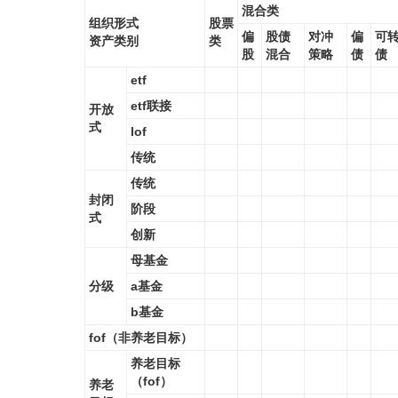
混合类
组织形式
股票
偏
股债
对冲
偏
可
资产类别
类
股
混合
策略
债
债
etf
etf联接
开放
式
lof
传统
传统
封闭
阶段
式
创新
母基金
分级
a基金
b基金
fof（非养老目标）
养老目标
（fof）
养老