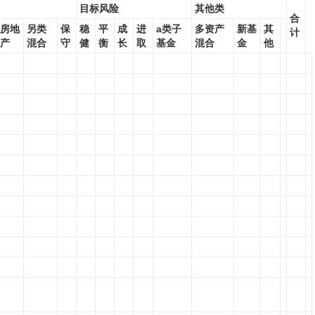
目标风险
其他类
合
房地
另类
保
稳
平
成
进
a类子
多资产
新基
其
计
产
混合
守
健
衡
长
取
基金
混合
金
他