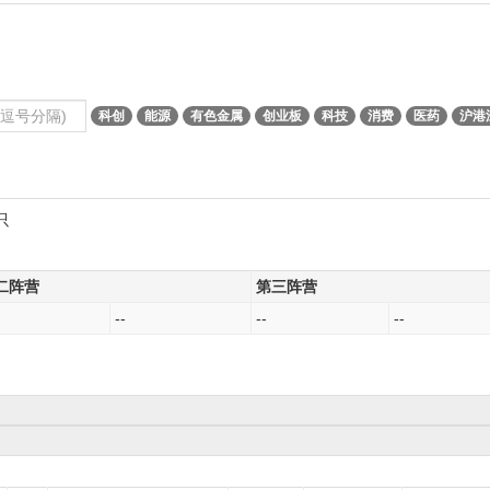
科创
能源
有色金属
创业板
科技
消费
医药
沪港
只
二阵营
第三阵营
--
--
--