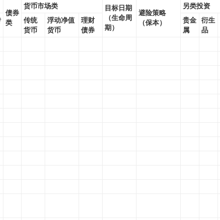
货币市场类
另类投资
目标日期
债券
避险策略
（生命周
转
传统
浮动净值
理财
贵金
衍生
类
（保本）
期）
货币
货币
债券
属
品