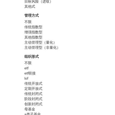
目标风险（进取）
其他式
管理方式
不限
传统指数型
增强指数型
其他指数型
主动管理型（量化）
主动管理型（非量化）
组织形式
不限
etf
etf联接
lof
传统开放式
定期开放式
传统封闭式
阶段封闭式
创新封闭式
母基金
a类子基金