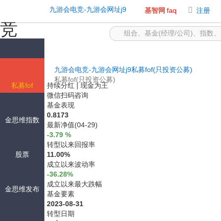
私募fof产品列表 -九游会电
九游会电竞-九游会网址j9
基智网
faq
注册
竞
九游会电竞-九游会网址j9
私募fof(只投资公募)
私募fof(只投资公募)
私募fof
持续分红
|
现金为王
微信扫码咨询
基金表现
0.8173
金思维指数
最新净值(04-29)
-3.79 %
转型以来回报率
股票
11.00%
成立以来波动率
-36.28%
成立以来最大跌幅
金思维发布
基金要素
2023-08-31
转型日期