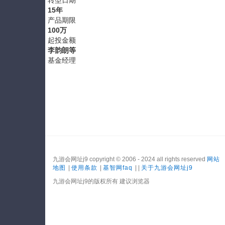
转型日期
15年
产品期限
100万
起投金额
李韵朗
等
基金经理
九游会网址j9 copyright © 2006 - 2024 all rights reserved
网站
地图
|
使用条款
|
基智网faq
| |
关于九游会网址j9
九游会网址j9的版权所有 建议浏览器
网站地图