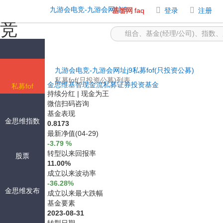
私募fof产品列表 -九游会电
九游会电竞-九游会网址j9
基智网
faq
登录
注册
竞
九游会电竞-九游会网址j9
私募fof(只投资公募)
私募fof(只投资公募)
列表
金思维基智现金流私募证券投资基金
私募fof
持续分红
|
现金为王
微信扫码咨询
基金表现
金思维指数
0.8173
最新净值(04-29)
-3.79 %
转型以来回报率
股票
11.00%
成立以来波动率
-36.28%
金思维发布
成立以来最大跌幅
基金要素
2023-08-31