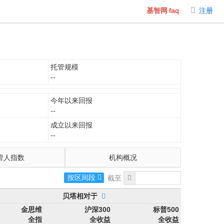
基智网
faq
注册
托管规模
--
今年以来回报
--
成立以来回报
--
管人指数
机构概况
按区间段
贝塔相对于
金思维
沪深300
标普500
全指
全收益
全收益