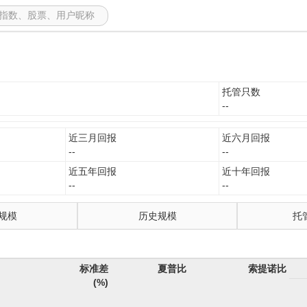
托管只数
--
近三月回报
近六月回报
--
--
近五年回报
近十年回报
--
--
规模
历史规模
托
标准差
夏普比
索提诺比
(%)