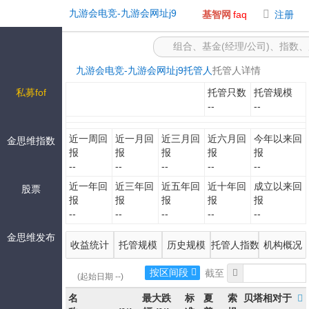
-九游会电竞
九游会电竞-九游会网址j9
基智网
faq
注册
九游会电竞-九游会网址j9
托管人
托管人详情
私募fof
托管只数
托管规模
--
--
近一周回
近一月回
近三月回
近六月回
今年以来回
金思维指数
报
报
报
报
报
--
--
--
--
--
近一年回
近三年回
近五年回
近十年回
成立以来回
股票
报
报
报
报
报
--
--
--
--
--
金思维发布
收益统计
托管规模
历史规模
托管人指数
机构概况
按区间段
(起始日期 --)
名
最大跌
标
夏
索
贝塔相对于