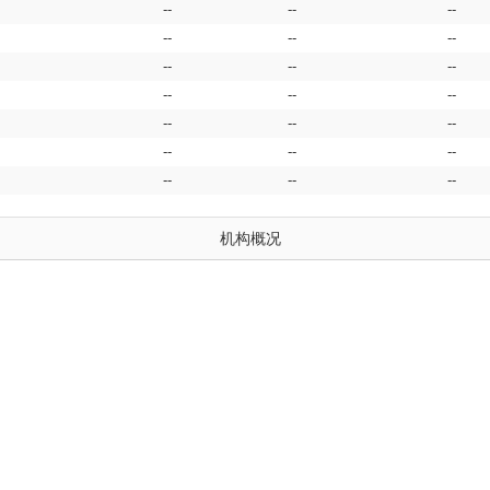
--
--
--
--
--
--
--
--
--
--
--
--
--
--
--
--
--
--
--
--
--
机构概况